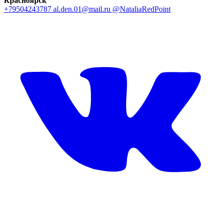
Красноярск
+79504243787
al.den.01@mail.ru
@NataliaRedPoint