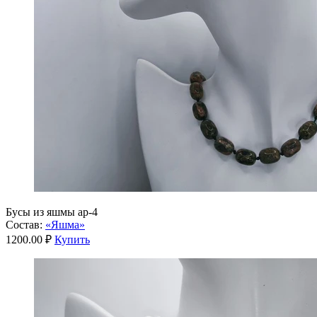
Бусы из яшмы ар-4
Состав:
«Яшма»
1200.00 ₽
Купить