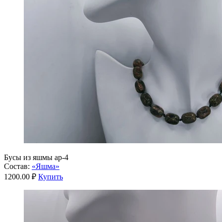
Бусы из яшмы ар-4
Состав:
«Яшма»
1200.00 ₽
Купить