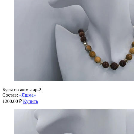
Бусы из яшмы ар-2
Состав:
«Яшма»
1200.00 ₽
Купить