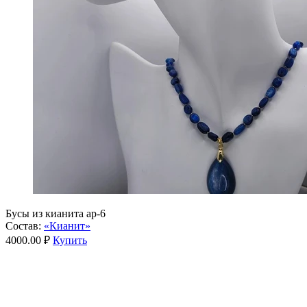
Бусы из кианита ар-6
Состав:
«Кианит»
4000.00 ₽
Купить