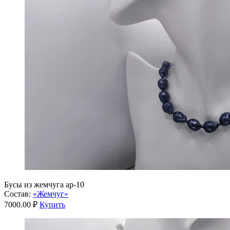
Бусы из жемчуга ар-10
Состав:
«Жемчуг»
7000.00 ₽
Купить