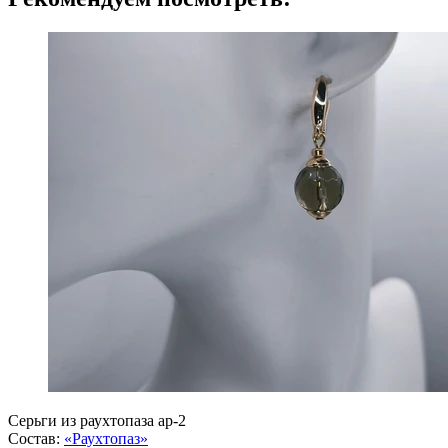
Серьги из раухтопаза ар-2
Состав:
«Раухтопаз»