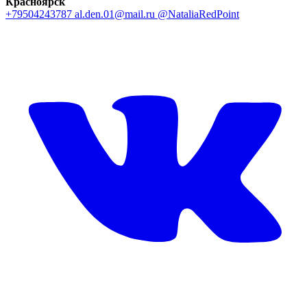
Красноярск
+79504243787
al.den.01@mail.ru
@NataliaRedPoint