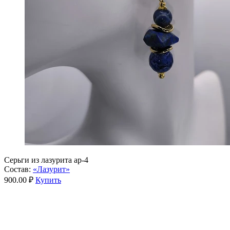
Серьги из лазурита ар-4
Состав:
«Лазурит»
900.00 ₽
Купить