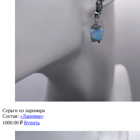
Серьги из ларимара
Состав:
«Ларимар»
1000.00 ₽
Купить