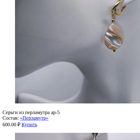
Серьги из перламутра ар-5
Состав:
«Перламутр»
600.00 ₽
Купить