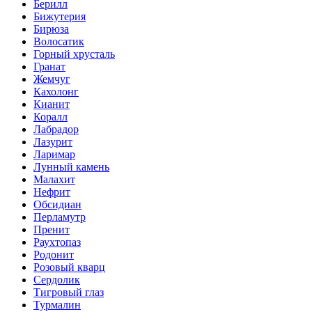
Берилл
Бижутерия
Бирюза
Волосатик
Горный хрусталь
Гранат
Жемчуг
Кахолонг
Кианит
Коралл
Лабрадор
Лазурит
Ларимар
Лунный камень
Малахит
Нефрит
Обсидиан
Перламутр
Пренит
Раухтопаз
Родонит
Розовый кварц
Сердолик
Тигровый глаз
Турмалин