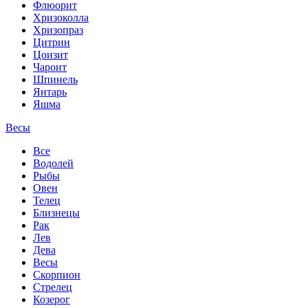
Флюорит
Хризоколла
Хризопраз
Цитрин
Цоизит
Чароит
Шпинель
Янтарь
Яшма
Весы
Все
Водолей
Рыбы
Овен
Телец
Близнецы
Рак
Лев
Дева
Весы
Скорпион
Стрелец
Козерог