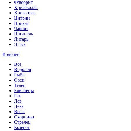
Флюорит
Хризоколла
Хризопраз
Цитрин
Цоизит
Чароит
Шпинель
Янтарь
Яшма
Водолей
Все
Водолей
Рыбы
Овен
Телец
Близнецы
Рак
Лев
Дева
Весы
Скорпион
Стрелец
Козерог