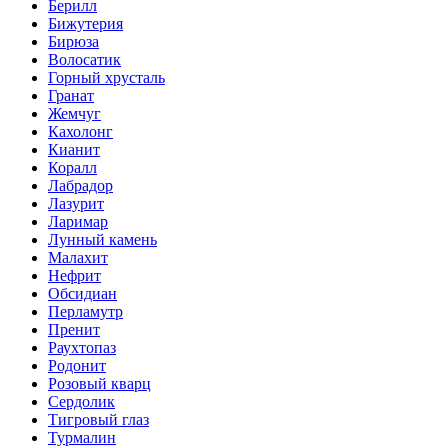
Берилл
Бижутерия
Бирюза
Волосатик
Горный хрусталь
Гранат
Жемчуг
Кахолонг
Кианит
Коралл
Лабрадор
Лазурит
Ларимар
Лунный камень
Малахит
Нефрит
Обсидиан
Перламутр
Пренит
Раухтопаз
Родонит
Розовый кварц
Сердолик
Тигровый глаз
Турмалин