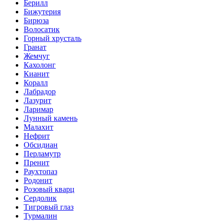
Берилл
Бижутерия
Бирюза
Волосатик
Горный хрусталь
Гранат
Жемчуг
Кахолонг
Кианит
Коралл
Лабрадор
Лазурит
Ларимар
Лунный камень
Малахит
Нефрит
Обсидиан
Перламутр
Пренит
Раухтопаз
Родонит
Розовый кварц
Сердолик
Тигровый глаз
Турмалин