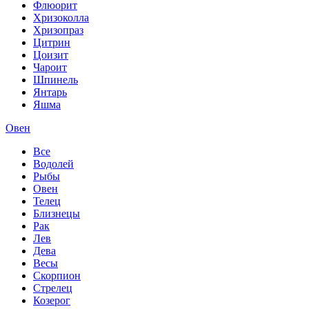
Флюорит
Хризоколла
Хризопраз
Цитрин
Цоизит
Чароит
Шпинель
Янтарь
Яшма
Овен
Все
Водолей
Рыбы
Овен
Телец
Близнецы
Рак
Лев
Дева
Весы
Скорпион
Стрелец
Козерог