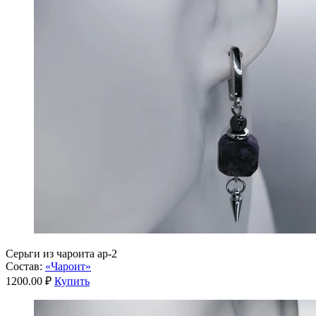
Серьги из чароита ар-2
Состав:
«Чароит»
1200.00 ₽
Купить